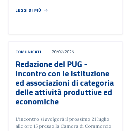
Marina 61) con l’ascolto delle le istituzioni e
gli attori culturali, accademici, della ricerca
LEGGI DI PIÙ
e dell'innovazione.
COMUNICATI
20/07/2025
Redazione del PUG -
Incontro con le istituzione
ed associazioni di categoria
delle attività produttive ed
economiche
L'incontro si svolgerà il prossimo 21 luglio
alle ore 15 presso la Camera di Commercio