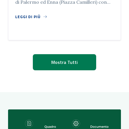
di Palermo ed Enna (Piazza Camilleri) con
l’ascolto delle le istituzione ed associazioni
di categoria delle attività produttive ed
LEGGI DI PIÙ
economiche.
Mostra Tutti